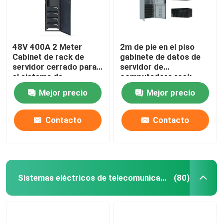
48V 400A 2 Meter
2m de pie en el piso
Cabinet de rack de
gabinete de datos de
servidor cerrado para
servidor de
el sistema de
computadora rack
alimentación AC/DC
personalizable
Mejor precio
Mejor precio
MTS9604B-N20B1
MTS9604B-N20B1
Contacto
Contacto
Sistemas eléctricos de telecomunicaciones de corriente continua
(80)