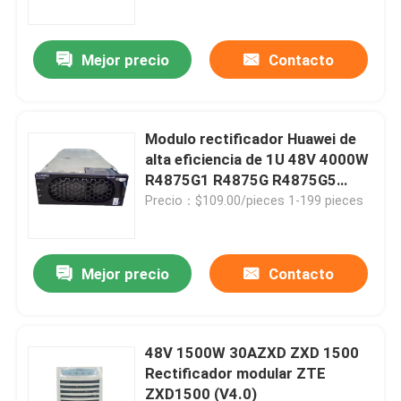
Mejor precio
Contacto
Modulo rectificador Huawei de
alta eficiencia de 1U 48V 4000W
R4875G1 R4875G R4875G5
R4875
Precio：$109.00/pieces 1-199 pieces
Mejor precio
Contacto
Inicio
Sobre nosotros
48V 1500W 30AZXD ZXD 1500
Rectificador modular ZTE
ZXD1500 (V4.0)
Contactos