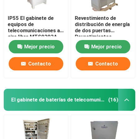
IP55 El gabinete de
Revestimiento de
equipos de
distribución de energía
telecomunicaciones al
de dos puertas
aire libre MTS9303A-
Revestimientos
HX10A1
callejeros de
Mejor precio
Mejor precio
telecomunicaciones a
prueba de polvo IP55-
IP68
Contacto
Contacto
El gabinete de baterías de telecomunicaciones
(16)