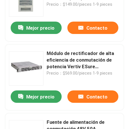
Precio：$149.00/pieces 1-9 pieces
Productos
Mejor precio
Contacto
Vídeos
Gabinete al aire libre de las telecomunicaciones
Módulo de rectificador de alta
eficiencia de conmutación de
potencia Vertiv ESure
Gabinete del equipo de telecomunicaciones
Rectificador R48-12000E
Precio：$569.00/pieces 1-9 pieces
El gabinete de baterías de telecomunicaciones
Mejor precio
Contacto
El servidor de red está en el armario
Fuente de alimentación de
Sistemas eléctricos de telecomunicaciones de corrien
conmutación 48V 50A