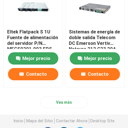
Eltek Flatpack S 1U
Sistemas de energía de
Fuente de alimentación
doble salida Telecom
del servidor P/N
DC Emerson Vertiv
MFGS0201.003 FPS
Netsure 212 C23 20A
48V 2KW 230VAC BD
48V
Mejor precio
Mejor precio
Contacto
Contacto
Vea más
Inicio
Mapa del Sitio
Contactar Ahora
Desktop Site