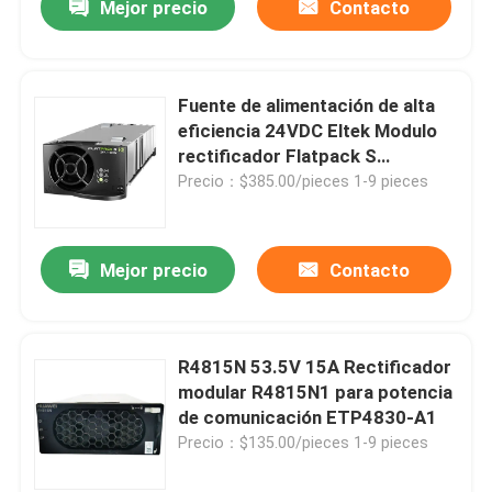
Mejor precio
Contacto
Fuente de alimentación de alta
eficiencia 24VDC Eltek Modulo
rectificador Flatpack S
24v/1000w HE
Precio：$385.00/pieces 1-9 pieces
Mejor precio
Contacto
R4815N 53.5V 15A Rectificador
modular R4815N1 para potencia
de comunicación ETP4830-A1
Precio：$135.00/pieces 1-9 pieces