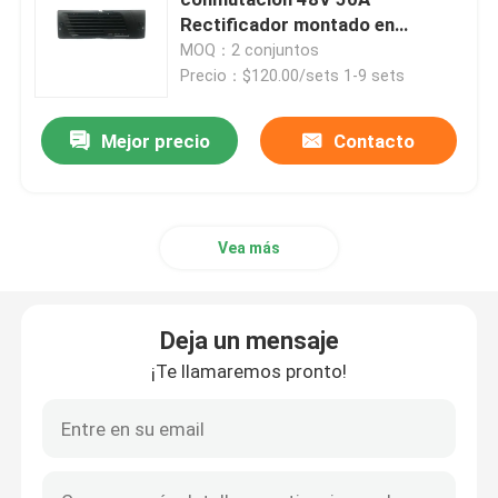
Rectificador montado en
bastidor DELTA ESR-48 56BC
MOQ：2 conjuntos
Sistema Híbrido de Telecomunicaciones
Precio：$120.00/sets 1-9 sets
Modulo de rectificador
Mejor precio
Contacto
Rectificador de corriente continua de 48 V
Vea más
Flatpack2 integró el sistema eléctrico
Deja un mensaje
Batería de litio de las telecomunicaciones
¡Te llamaremos pronto!
Soluciones energéticas CE+T