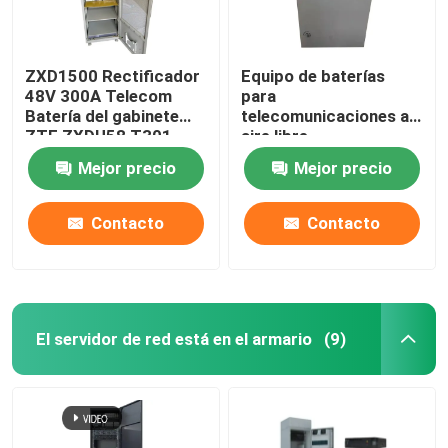
ZXD1500 Rectificador
Equipo de baterías
48V 300A Telecom
para
Batería del gabinete
telecomunicaciones al
ZTE ZXDU58 T301
aire libre
EPC4860/1800-FA31
Mejor precio
Mejor precio
IP55
Contacto
Contacto
El servidor de red está en el armario
(9)