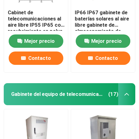
Cabinet de
IP66 IP67 gabinete de
telecomunicaciones al
baterías solares al aire
aire libre IP55 IP65 con
libre gabinete de
recubrimiento en polvo
almacenamiento de
energía
Mejor precio
Mejor precio
1850*1500*750mm
Contacto
Contacto
Gabinete del equipo de telecomunicaciones
(17)