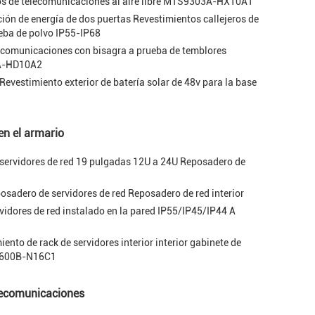
pos de telecomunicaciones al aire libre MTS9303A-HX10A1
ción de energía de dos puertas Revestimientos callejeros de
eba de polvo IP55-IP68
lecomunicaciones con bisagra a prueba de temblores
2A-HD10A2
stimiento exterior de batería solar de 48v para la base
 en el armario
ervidores de red 19 pulgadas 12U a 24U Reposadero de
osadero de servidores de red Reposadero de red interior
vidores de red instalado en la pared IP55/IP45/IP44 A
nto de rack de servidores interior interior gabinete de
8600B-N16C1
lecomunicaciones