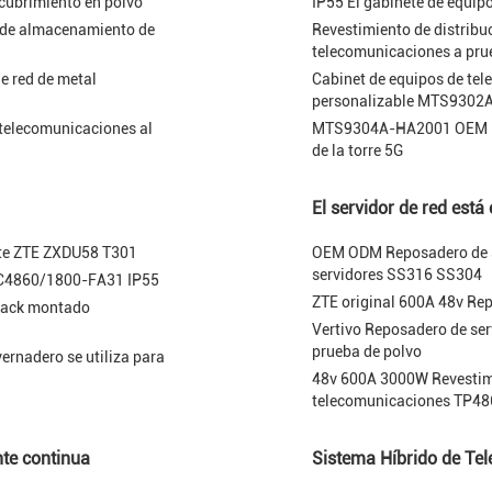
ecubrimiento en polvo
IP55 El gabinete de equi
te de almacenamiento de
Revestimiento de distribu
telecomunicaciones a pru
e red de metal
Cabinet de equipos de te
personalizable MTS930
telecomunicaciones al
MTS9304A-HA2001 OEM Reve
de la torre 5G
El servidor de red está
ete ZTE ZXDU58 T301
OEM ODM Reposadero de s
servidores SS316 SS304
EPC4860/1800-FA31 IP55
ZTE original 600A 48v Rep
 Rack montado
Vertivo Reposadero de ser
prueba de polvo
vernadero se utiliza para
48v 600A 3000W Revestimie
telecomunicaciones TP4
nte continua
Sistema Híbrido de Te