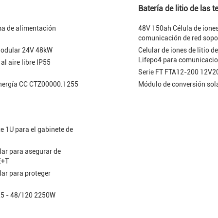
Batería de litio de las
ma de alimentación
48V 150ah Célula de ione
comunicación de red sopo
 Modular 24V 48kW
Celular de iones de litio 
Lifepo4 para comunicacio
l aire libre IP55
Serie FT FTA12-200 12V20
 energía CC CTZ00000.1255
Módulo de conversión sol
e 1U para el gabinete de
ar para asegurar de
E+T
ar para proteger
25 - 48/120 2250W