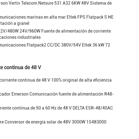
erson Vertiv Telecom Netsure 531 A32 6KW 48V Sistema de
municaciones marinas en alta mar Eltek FPS Flatpack S HE
tación a granel
12V/480W 24V/960W Fuente de alimentación de corriente
aciones industriales
omunicaciones Flatpack2 CC/DC 380V/54V Eltek 36 kW 72
te continua de 48 V
corriente continua de 48 V 100% original de alta eficiencia
cador Emerson Comunicación fuente de alimentación R48-
rriente continua de 50 a 60 Hz de 48 V DELTA ESR-48/40AC
re Conversor de energía solar de 48V 3000W 1S483000