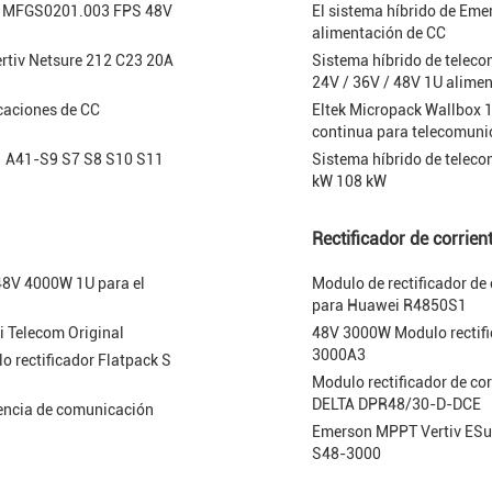
P/N MFGS0201.003 FPS 48V
El sistema híbrido de Em
alimentación de CC
rtiv Netsure 212 C23 20A
Sistema híbrido de teleco
24V / 36V / 48V 1U alimen
caciones de CC
Eltek Micropack Wallbox 
continua para telecomunic
1 A41-S9 S7 S8 S10 S11
Sistema híbrido de telec
kW 108 kW
Rectificador de corrien
48V 4000W 1U para el
Modulo de rectificador de 
para Huawei R4850S1
 Telecom Original
48V 3000W Modulo rectifi
3000A3
o rectificador Flatpack S
Modulo rectificador de co
DELTA DPR48/30-D-DCE
encia de comunicación
Emerson MPPT Vertiv ESu
S48-3000