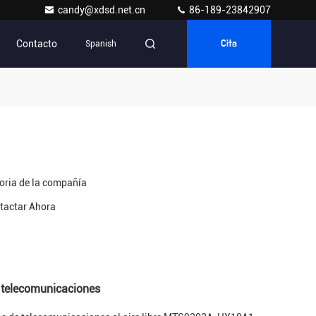
candy@xdsd.net.cn
86-189-23842907
Contacto
Spanish
Cita
toria de la compañía
tactar Ahora
e telecomunicaciones