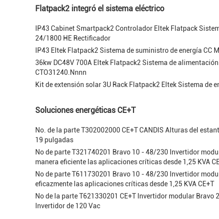
Flatpack2 integró el sistema eléctrico
IP43 Cabinet Smartpack2 Controlador Eltek Flatpack Siste
24/1800 HE Rectificador
IP43 Eltek Flatpack2 Sistema de suministro de energía CC
36kw DC48V 700A Eltek Flatpack2 Sistema de alimentación a
CTO31240.Nnnn
Kit de extensión solar 3U Rack Flatpack2 Eltek Sistema de
Soluciones energéticas CE+T
No. de la parte T302002000 CE+T CANDIS Alturas del estant
19 pulgadas
No de parte T321740201 Bravo 10 - 48/230 Invertidor modul
manera eficiente las aplicaciones críticas desde 1,25 KVA C
No de parte T611730201 Bravo 10 - 48/230 Invertidor modul
eficazmente las aplicaciones críticas desde 1,25 KVA CE+T
No de la parte T621330201 CE+T Invertidor modular Bravo 
Invertidor de 120 Vac