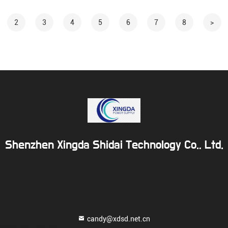
2
3
4
5
6
7
8
>
Shenzhen Xingda Shidai Technology Co., Ltd.
candy@xdsd.net.cn