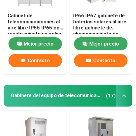
Batería de litio de las telecomunicaciones
Cabinet de
IP66 IP67 gabinete de
telecomunicaciones al
baterías solares al aire
aire libre IP55 IP65 con
libre gabinete de
Soluciones energéticas CE+T
recubrimiento en polvo
almacenamiento de
energía
Mejor precio
Mejor precio
1850*1500*750mm
Contacto
Contacto
Gabinete del equipo de telecomunicaciones
(17)