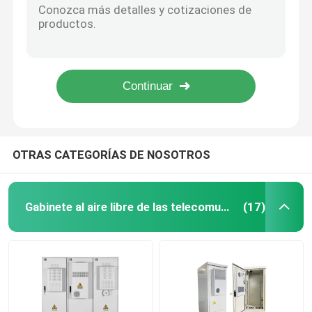
Modulo de rectificador M830D del controlador Vertiv R48-5800e Gabinete de distribución de corriente continua Emerson Sistema de alimentación de corriente continua NetSure 801 AG
El gabinete de baterías de telecomunicaciones
M225S M831A 40A 60A 48V 1U Sistema híbrido de telecomunicaciones Netsure 2100 A31
Compras al por mayor 48V 60A Modulo rectificador incorporado R48-1800 R48-1800A Sistema de alimentación exterior de corriente continua Gabinete Vertiv Emerson EPC4860/1000-FA1
5.4kw Eltek Compack Flatpack S 1U Intrepid + 3R Rectificador Sistema de alimentación de CC incorporado con 3 rectificadores Flatpack S 48/1800 H
El servidor de red está en el armario
Nuevo Compacto Original de Alta Eficiencia 48V 200A Eltek Flatpack S Rectificador 2U Sistema de Energía de Telecomunicación Embedded Rack
Sistemas eléctricos de telecomunicaciones de corrien
OTRAS CATEGORÍAS DE NOSOTROS
Sistema Híbrido de Telecomunicaciones
Gabinete al aire libre de las telecomunicaciones
(17)
Modulo de rectificador
Rectificador de corriente continua de 48 V
Flatpack2 integró el sistema eléctrico