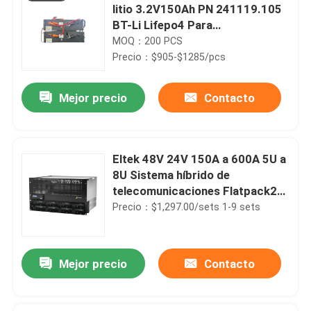
litio 3.2V150Ah PN 241119.105
BT-Li Lifepo4 Para
comunicación de red soportada
MOQ：200 PCS
en paralelo
Precio：$905-$1285/pcs
Mejor precio
Contacto
Eltek 48V 24V 150A a 600A 5U a
8U Sistema híbrido de
telecomunicaciones Flatpack2
integrado
Precio：$1,297.00/sets 1-9 sets
Mejor precio
Contacto