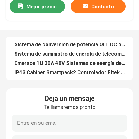
Mejor precio
Contacto
Sistema de conversión de potencia OLT DC original 110V-220V CA a 48V 15A 30A EPS30-4815AF
Sistema de suministro de energía de telecomunicaciones 100% original EPS30-4815AF EPMU03
Sobre nosotros
Emerson 1U 30A 48V Sistemas de energía de telecomunicaciones de corriente continua EPS30-4815AF Eps30 4815af
IP43 Cabinet Smartpack2 Controlador Eltek Flatpack Sistema de alimentación 24/1800 HE Rectificador
Visita a la fábrica
Sistema híbrido de telecomunicaciones 4U de 19 pulgadas Eltek Flatpack2 48V/24KW con rectificador integrado
Vertiv 19 pulgadas Telecom DC Power Systems Emerson NetSure 731 A41 48V 200A
Control de Calidad
48v 75A Sistema híbrido de telecomunicaciones embebido de Emerson Vertiv Netsure 531 Serie A41
Vertiv de 19 pulgadas Fuente de alimentación de corriente continua integrada de 48 V Sistema rectificador Emerson Netsure 731 A41 con energía de telecomunicaciones R48-3000e3 Rectif
Contacto
36kw DC48V 700A Eltek Flatpack2 Sistema de alimentación al aire libre IP55 CTO31240.Nnnn
Emerson 19 pulgadas convergente DC AC Sistema de suministro de energía híbrida Netsure serie de inversores
Solicitar una cotización
Deja un mensaje
Nuevo sistema de rectificador de suministro de energía de corriente continua de Emerson integrado de 48 V Vertiv Netsure Serie 7100 A61 para estación base de telecomunicaciones al aire libre
¡Te llamaremos pronto!
Emerson Vertiv NetSure 212 C23-S1/S2 Sistema de energía incorporado de alta calidad Netsure 212 C23
Gabinete al aire libre de las telecomunicaciones
Sistema de alimentación de alta frecuencia Emerson Vertiv 48V 200A Incorporado Netsure 701 A41 con rectificador R48-3200
Eltek Rectificador Flatpack S 1U 19 pulgadas 24V 48V DC Alimentación a granel 3kw 5.4kw Eltek Sistema de suministro de energía CTOS0301 para telecomunicaciones marinas
Gabinete del equipo de telecomunicaciones
Modulo de Rectificador de Monitoreo Vertiv original Gabinete de distribución de CA y CA Emerson Sistema de alimentación CC NetSure 801 Seri