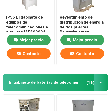
IP55 El gabinete de
Revestimiento de
equipos de
distribución de energía
telecomunicaciones al
de dos puertas
aire libre MTS9303A-
Revestimientos
HX10A1
callejeros de
Mejor precio
Mejor precio
telecomunicaciones a
prueba de polvo IP55-
IP68
Contacto
Contacto
El gabinete de baterías de telecomunicaciones
(16)