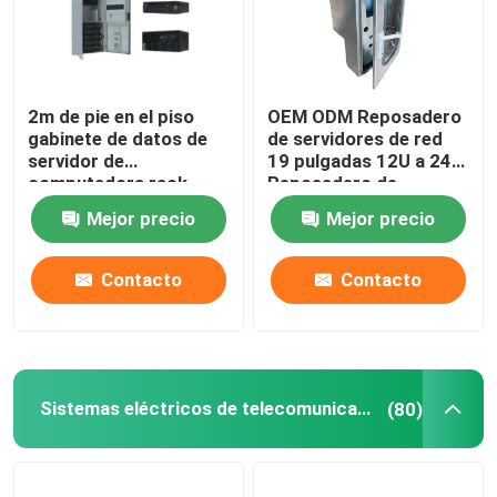
2m de pie en el piso
OEM ODM Reposadero
gabinete de datos de
de servidores de red
servidor de
19 pulgadas 12U a 24U
computadora rack
Reposadero de
personalizable
servidores SS316
Mejor precio
Mejor precio
MTS9604B-N20B1
SS304
Contacto
Contacto
Sistemas eléctricos de telecomunicaciones de corriente continua
(80)