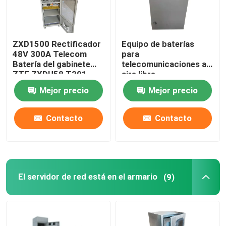
ZXD1500 Rectificador
Equipo de baterías
48V 300A Telecom
para
Batería del gabinete
telecomunicaciones al
ZTE ZXDU58 T301
aire libre
EPC4860/1800-FA31
Mejor precio
Mejor precio
IP55
Contacto
Contacto
El servidor de red está en el armario
(9)