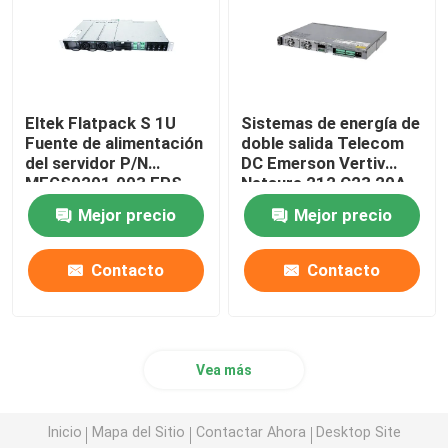
Eltek Flatpack S 1U
Sistemas de energía de
Fuente de alimentación
doble salida Telecom
del servidor P/N
DC Emerson Vertiv
MFGS0201.003 FPS
Netsure 212 C23 20A
48V 2KW 230VAC BD
48V
Mejor precio
Mejor precio
Contacto
Contacto
Vea más
Inicio
Mapa del Sitio
Contactar Ahora
Desktop Site