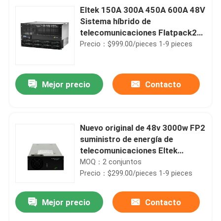
Eltek 150A 300A 450A 600A 48V
Sistema híbrido de
telecomunicaciones Flatpack2
CTO20405.Nnn
Precio：$999.00/pieces 1-9 pieces
Mejor precio
Contacto
Nuevo original de 48v 3000w FP2
suministro de energía de
telecomunicaciones Eltek
Flatpack 2 48/3000 HE
MOQ：2 conjuntos
Rectificador Modulo Parte No.
Precio：$299.00/pieces 1-9 pieces
241119.105
Mejor precio
Contacto