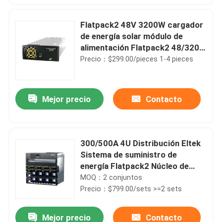
Flatpack2 48V 3200W cargador
de energía solar módulo de
alimentación Flatpack2 48/3200
HE
Precio：$299.00/pieces 1-4 pieces
Mejor precio
Contacto
300/500A 4U Distribución Eltek
Sistema de suministro de
energía Flatpack2 Núcleo de
energía solar autónomo
MOQ：2 conjuntos
Precio：$799.00/sets >=2 sets
Mejor precio
Contacto