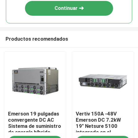
Continuar
Productos recomendados
Inicio
Emerson 19 pulgadas
Vertiv 150A -48V
Productos
convergente DC AC
Emerson DC 7.2kW
Sistema de suministro
19" Netsure 5100
de energía híbrida
integrado en el
Videos