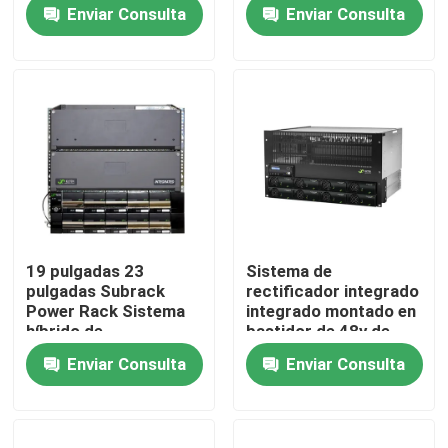
Netsure serie de
bastidor
Enviar Consulta
Enviar Consulta
inversores
Sobre nosotros
Visita a la fábrica
Control de Calidad
Contacto
19 pulgadas 23
Sistema de
pulgadas Subrack
rectificador integrado
Solicitar una cotización
Power Rack Sistema
integrado montado en
híbrido de
bastidor de 48v de
telecomunicaciones 6
150A a 600A
Enviar Consulta
Enviar Consulta
RU a 12 RU
Gabinete al aire libre de las telecomunicaciones
Gabinete del equipo de telecomunicaciones