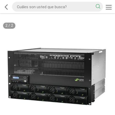
2
/
2