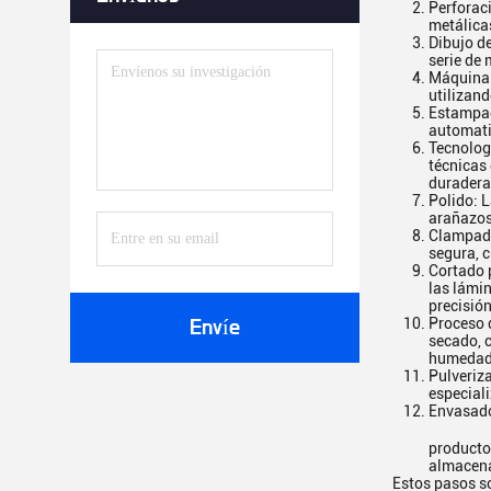
Perforaci
metálica
Dibujo de
serie de 
Máquina 
utilizan
Estampad
automati
Tecnologí
técnicas 
duradera
Polido: L
arañazos 
Clampada
segura, 
Cortado p
las lámi
precisión
Proceso 
Envíe
secado, 
humedad
Pulveriz
especial
Envasad
producto
almacen
Estos pasos so