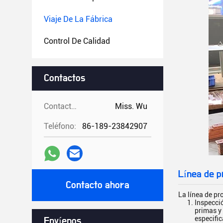
Viaje De La Fábrica
Control De Calidad
Contactos
Contactos:
Miss. Wu
Teléfono:
86-189-23842907
Línea de p
Contacto ahora
La línea de pr
Inspecció
primas y
especific
Envíenos