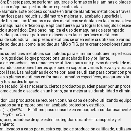
ón: En este paso, se perforan agujeros o formas en las láminas o placas
s con máquinas perforadoras especializadas.
 alambre: Este proceso consiste en tirar de alambres metálicos a través
matrices para reducir su diámetro y mejorar su acabado superficial.
de flexión: Las láminas o cables metálicos se doblan en las formas de
do máquinas de flexión que aplican fuerza para lograr los ángulos desea
o automático: Este paso implica el uso de máquinas de estampado
zadas para crear patrones o diseños en las superficies metálicas.
a de soldadura: Las piezas metálicas se unen entre sí utilizando varias
de soldadura, como la soldadura MIG o TIG, para crear conexiones fuert
s.
as superficies metálicas son pulidas para eliminar cualquier imperfecci
o rugosidad, lo que proporciona un acabado liso y brillante.
 de remaches: Los remaches se utilizan para unir piezas de metal de 
creando conexiones fuertes que pueden soportar varias fuerzas y vibraci
or láser: Las máquinas de corte por láser se utilizan para cortar con pr
nas o placas metálicas en formas o tamaños específicos, asegurando la
 y los bordes limpios.
de secado: Si es necesario, ciertos productos pueden pasar por un proce
como curado o secado en un horno, para mejorar su durabilidad o elimin
.
ador: Los productos se recubren con una capa de polvo utilizando equip
izados para proporcionar un acabado protector y estético.
o
: El último paso consiste en empaquetar cuidadosamente
(
- ¿ Qué?
No
hay
Yo...
o
G
o
)
s, asegurándose de que estén protegidos durante el transporte y el
amiento.
n llevados a cabo por nuestro equipo de producción calificado, utiliza