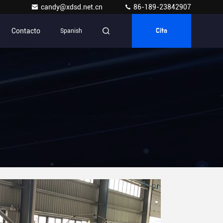
candy@xdsd.net.cn
86-189-23842907
Contacto
Spanish
Cita