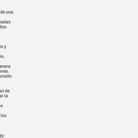
 de una
seadas
dos.
es y
ón,
manera
ones.
ecisión
so de
ar la
os
 los
ndo