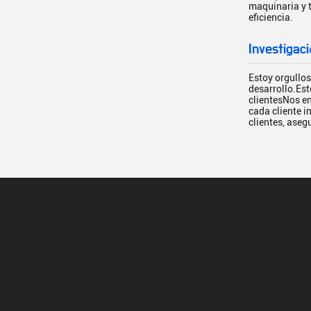
maquinaria y 
eficiencia.
Investigaci
Estoy orgullo
desarrollo.Est
clientesNos en
cada cliente i
clientes, ase