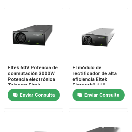
Eltek 60V Potencia de
El módulo de
conmutación 3000W
rectificador de alta
Potencia electrónica
eficiencia Eltek
Telecom Eltek
Flatpack2 110-
Flatpack2 60/3000
125/2000 HE FP2
Inicio
Enviar Consulta
Enviar Consulta
SHE Modulo
110/2000 HE WOR
rectificador
número de pieza
241119.706
241115.805
Sobre nosotros
Contactos