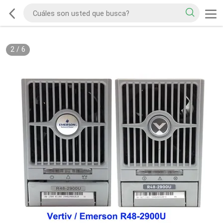
2
/
6