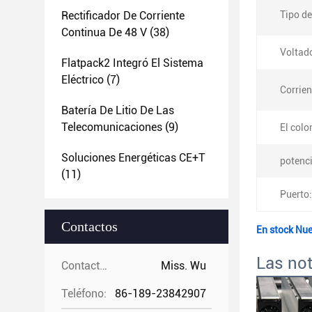
Rectificador De Corriente
Tipo de
Continua De 48 V
(38)
Voltado
Flatpack2 Integró El Sistema
Eléctrico
(7)
Corrien
Batería De Litio De Las
Telecomunicaciones
(9)
El color
Soluciones Energéticas CE+T
potenci
(11)
Puerto:
Contactos
En stock Nu
Las no
Contactos:
Miss. Wu
Teléfono:
86-189-23842907