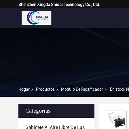
Shenzhen Xingda Shidai Technology Co., Ltd.
Hogar
>
Productos
>
Modulo De Rectificador
>
En stock 
Categorías
Gabinete Al Aire Libre De Las