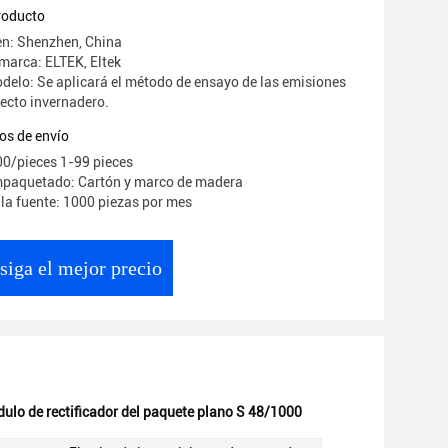
05
producto
en: Shenzhen, China
marca: ELTEK, Eltek
elo: Se aplicará el método de ensayo de las emisiones
fecto invernadero.
os de envío
00/pieces 1-99 pieces
mpaquetado: Cartón y marco de madera
la fuente: 1000 piezas por mes
siga el mejor precio
ulo de rectificador del paquete plano S 48/1000