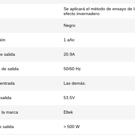
Se aplicará el método de ensayo de 
efecto invernadero.
Negro
ión
1 año
e salida
20.9A
 de salida
50/60 Hz
 entrada
Las demás:
salida
53.5V
 la marca
Eltek
e salida
> 500 W