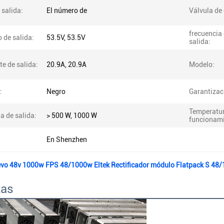
 salida:
El número de
Válvula de
frecuencia
 de salida:
53.5V, 53.5V
salida:
te de salida:
20.9A, 20.9A
Modelo:
:
Negro
Garantizac
Temperatur
a de salida:
> 500 W, 1000 W
funcionami
En Shenzhen
evo 48v 1000w FPS 48/1000w Eltek Rectificador módulo Flatpack S 48
tas