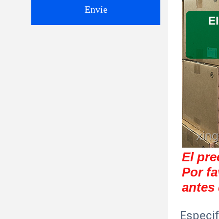
Envíe
El pre
Por fa
antes
Especif