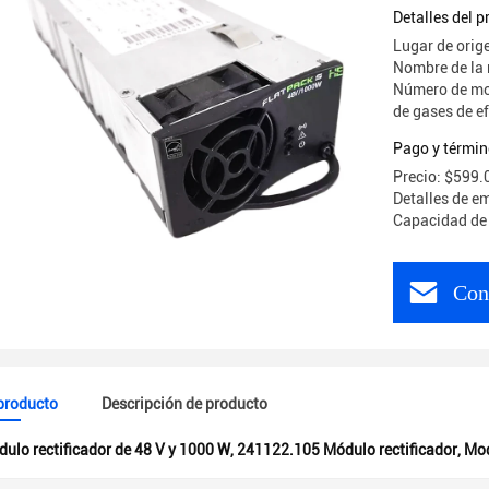
241122.1
Detalles del 
Lugar de orig
Nombre de la 
Número de mod
de gases de e
Pago y términ
Precio: $599.
Detalles de e
Capacidad de 
Con
 producto
Descripción de producto
ulo rectificador de 48 V y 1000 W
,
241122.105 Módulo rectificador
,
Mod