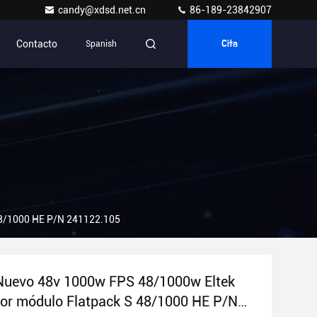
candy@xdsd.net.cn
86-189-23842907
Contacto
Spanish
Cita
48/1000 HE P/N 241122.105
Nuevo 48v 1000w FPS 48/1000w Eltek
dor módulo Flatpack S 48/1000 HE P/N