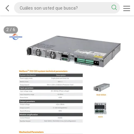
2
/
6