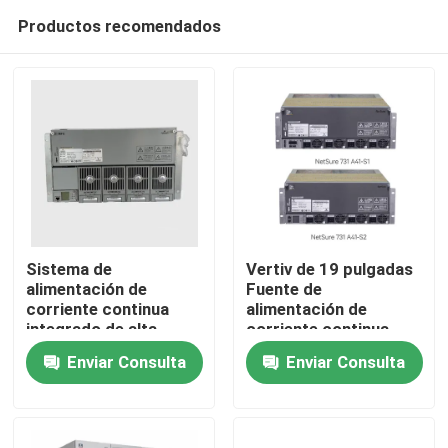
Productos recomendados
Sistema de
Vertiv de 19 pulgadas
alimentación de
Fuente de
corriente continua
alimentación de
Inicio
integrado de alta
corriente continua
eficiencia Emerson
integrada de 48 V
Enviar Consulta
Enviar Consulta
Vertiv 48V 200A
Sistema rectificador
Sobre nosotros
Netsure 701 A41 -S1-
Emerson Netsure 731
S5 -S6 -S8 -S3 -S10
A41 con energía de
telecomunicaciones
Contactos