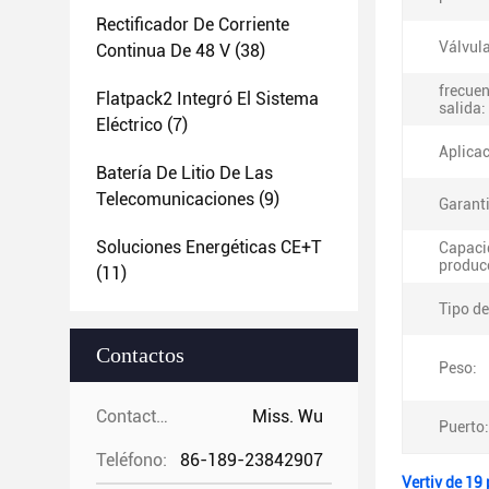
Rectificador De Corriente
Válvula
Continua De 48 V
(38)
frecuen
Flatpack2 Integró El Sistema
salida:
Eléctrico
(7)
Aplicac
Batería De Litio De Las
Telecomunicaciones
(9)
Garant
Soluciones Energéticas CE+T
Capaci
produc
(11)
Tipo de
Contactos
Peso:
Contactos:
Miss. Wu
Puerto:
Teléfono:
86-189-23842907
Vertiv de 19