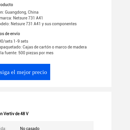
dor Emerson Netsure 731 A41 con energía
producto
municaciones R48-3000e3 Rectif
en: Guangdong, China
 marca: Netsure 731 A41
delo: Netsure 731 A41 y sus componentes
os de envío
00/sets 1-9 sets
mpaquetado: Cajas de cartón o marco de madera
la fuente: 500 piezas por mes
siga el mejor precio
n Vertiv de 48 V
ida:
No casado