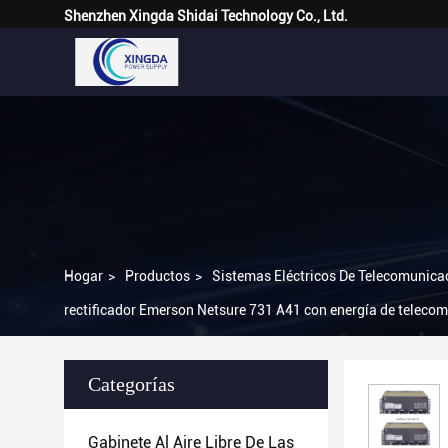
Shenzhen Xingda Shidai Technology Co., Ltd.
Hogar
>
Productos
>
Sistemas Eléctricos De Telecomunica
rectificador Emerson Netsure 731 A41 con energía de teleco
Categorías
Gabinete Al Aire Libre De Las