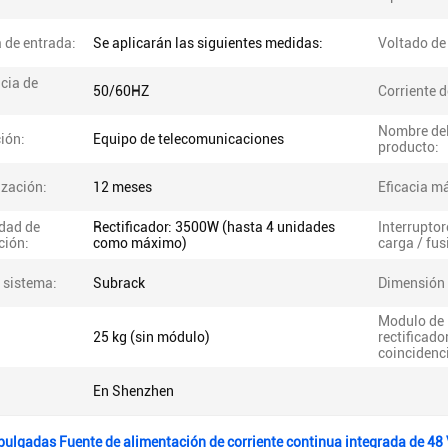
 de entrada:
Se aplicarán las siguientes medidas:
Voltado de 
cia de
50/60HZ
Corriente d
Nombre de
ión:
Equipo de telecomunicaciones
producto:
ización:
12 meses
Eficacia m
dad de
Rectificador: 3500W (hasta 4 unidades
Interruptor
ción:
como máximo)
carga / fus
 sistema:
Subrack
Dimensión
Modulo de
25 kg (sin módulo)
rectificado
coincidenc
En Shenzhen
 pulgadas Fuente de alimentación de corriente continua integrada de 48