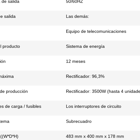
 de salida
50/60HZ
e salida
Las demás:
Equipo de telecomunicaciones
l producto
Sistema de energía
ión
12 meses
 máxima
Rectificador: 96,3%
de producción
Rectificador: 3500W (hasta 4 unida
es de carga / fusibles
Los interruptores de circuito
stema
Subrecuadro
 ((W*D*H)
483 mm x 400 mm x 178 mm