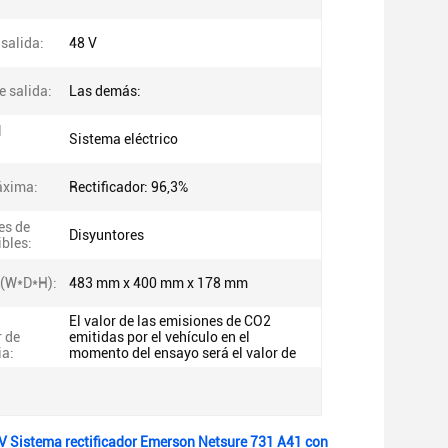
salida:
48 V
e salida:
Las demás:
l
Sistema eléctrico
áxima:
Rectificador: 96,3%
es de
Disyuntores
ibles:
 (W*D*H):
483 mm x 400 mm x 178 mm
El valor de las emisiones de CO2
r de
emitidas por el vehículo en el
ia:
momento del ensayo será el valor de
 V Sistema rectificador Emerson Netsure 731 A41 con