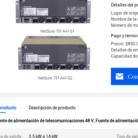
rectifica
Detalles del 
de teleco
Lugar de orig
Nombre de la
Número de mo
Pago y términ
Precio: $850.
Detalles de e
Capacidad de 
Con
 producto
Descripción de producto
nte de alimentación de telecomunicaciones 48 V
,
Fuente de alimentació
a de salida:
3.5 kW a 14 kW
Tipo de sal